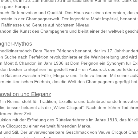
Moët, es im 18. Jahrhundert zu internationalem Ruhm führte. Dank s
in ganz Europa.
 auch für Innovation und Qualität. Das Haus war eines der ersten, das
lenstein in der Champagnerwelt. Der legendäre Moët Impérial, benannt
nz, Raffinesse und Genuss auf höchstem Niveau.
ndon die Kunst des Champagners und bleibt einer der weltweit geschä
agner-Mythos
iktinermönch Dom Pierre Pérignon benannt, der im 17. Jahrhundert i
n Suche nach Perfektion revolutionierte er die Weinbereitung und wird
 von Moët & Chandon im Jahr 1936 ist Dom Pérignon ein Synonym für Ex
den besten Erntejahren hergestellt wird – ein Ausdruck des perfekte
, die Balance zwischen Fülle, Eleganz und Tiefe zu finden. Mit seiner
rn ein ikonisches Erlebnis, das die Welt des Champagners geprägt hat 
nnovation und Eleganz
n Reims, steht für Tradition, Exzellenz und bahnbrechende Innovati
in, besser bekannt als die „Witwe Clicquot“. Nach dem frühen Tod ih
rauen ihrer Zeit.
ion mit der Erfindung des Rüttelverfahrens im Jahre 1813, das für die 
ve Clicquot zu einer weltweit führenden Marke.
ität und Stil. Der unverwechselbare Geschmack von Veuve Clicquot Ch