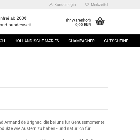
Kundenlogin
Merkzettel
nfrei ab 200€
Ihr Warenkorb
sand bundesweit
0,00 EUR
SCH
HOLLÄNDISCHE MATJES
CHAMPAGNER
GUTSCHEINE
und Armand de Brignac, die bei uns für Genussmomente
odukte wie Austern zu haben - und natürlich für