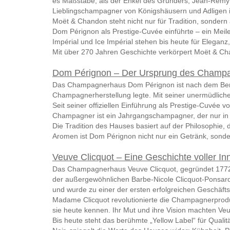
es Maßstäbe, als der Enkel des Gründers, Jean-Rémy 
Lieblingschampagner von Königshäusern und Adligen 
Moët & Chandon steht nicht nur für Tradition, sondern
Dom Pérignon als Prestige-Cuvée einführte – ein Mei
Impérial und Ice Impérial stehen bis heute für Elega
Mit über 270 Jahren Geschichte verkörpert Moët & Cha
Dom Pérignon – Der Ursprung des Champ
Das Champagnerhaus Dom Pérignon ist nach dem Bened
Champagnerherstellung legte. Mit seiner unermüdliche
Seit seiner offiziellen Einführung als Prestige-Cuvée
Champagner ist ein Jahrgangschampagner, der nur in 
Die Tradition des Hauses basiert auf der Philosophie
Aromen ist Dom Pérignon nicht nur ein Getränk, sonde
Veuve Clicquot – Eine Geschichte voller I
Das Champagnerhaus Veuve Clicquot, gegründet 1772 i
der außergewöhnlichen Barbe-Nicole Clicquot-Ponsard
und wurde zu einer der ersten erfolgreichen Geschäftsf
Madame Clicquot revolutionierte die Champagnerprodukt
sie heute kennen. Ihr Mut und ihre Vision machten Veu
Bis heute steht das berühmte „Yellow Label“ für Qual