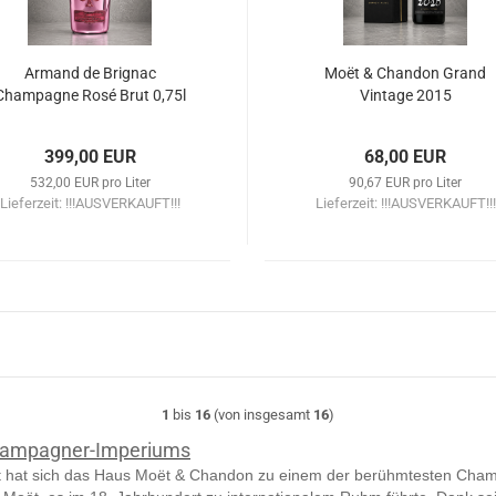
Armand de Brignac
Moët & Chandon Grand
Champagne Rosé Brut 0,75l
Vintage 2015
399,00 EUR
68,00 EUR
532,00 EUR pro Liter
90,67 EUR pro Liter
Lieferzeit:
!!!AUSVERKAUFT!!!
Lieferzeit:
!!!AUSVERKAUFT!!!
1
bis
16
(von insgesamt
16
)
Champagner-Imperiums
t hat sich das Haus Moët & Chandon zu einem der berühmtesten Champ