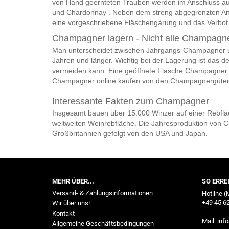
von Hand geernteten Trauben werden im Anschluss aufwe
und Chardonnay . Neben dem streng abgegrenzten Anbau
eine vorgeschriebene Fläschengärung und das Verbot 
Champagner lagern - Nicht alle Champagner
Man unterscheidet zwischen Jahrgangs-Champagner u
Jahren und länger. Wichtig bei der Lagerung ist das 
vermeiden kann. Eine geöffnete Flasche Champagner so
Champagner online kaufen von den Champagnergüte
Interessante Fakten zum Champagner
Insgesamt bauen über 15.000 Winzer auf einer Rebflä
weltweiten Weinrebfläche. Die Jahresproduktion von C
Großbritannien gefolgt von den USA und Japan.
MEHR ÜBER...
SO ERRE
Versand- & Zahlungsinformationen
Hotline (
+49 45 62
Wir über uns!
Kontakt
Mail:
inf
Allgemeine Geschäftsbedingungen