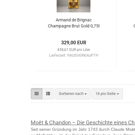
Armand de Brignac
Champagne Brut Gold 0,75l
329,00 EUR
438,67 EUR pro Liter
Lieferzeit:
!!!AUSVERKAUFT!!!
Sortieren nach
pro Seite
Sortieren nach
16 pro Seite
Moët & Chandon – Die Geschichte eines 
Seit seiner Gründung im Jahr 1743 durch Claude Moë