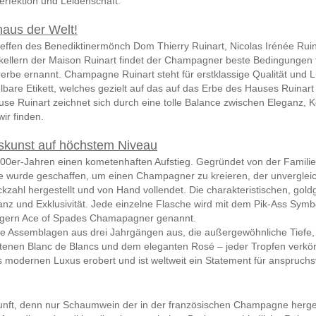
erfektion und Leidenschaft.
aus der Welt!
n des Benediktinermönch Dom Thierry Ruinart, Nicolas Irénée Ruinar
ellern der Maison Ruinart findet der Champagner beste Bedingungen f
be ernannt. Champagne Ruinart steht für erstklassige Qualität und L
re Etikett, welches gezielt auf das auf das Erbe des Hauses Ruinart a
e Ruinart zeichnet sich durch eine tolle Balance zwischen Eleganz, 
ir finden.
skunst auf höchstem Niveau
00er-Jahren einen kometenhaften Aufstieg. Gegründet von der Familie 
 wurde geschaffen, um einen Champagner zu kreieren, der unvergleich
ückzahl hergestellt und von Hand vollendet. Die charakteristischen, 
anz und Exklusivität. Jede einzelne Flasche wird mit dem Pik-Ass Symb
 gern Ace of Spades Chamapagner genannt.
e Assemblagen aus drei Jahrgängen aus, die außergewöhnliche Tiefe, 
ltenen Blanc de Blancs und dem eleganten Rosé – jeder Tropfen verkör
s modernen Luxus erobert und ist weltweit ein Statement für anspruchs
ft, denn nur Schaumwein der in der französischen Champagne hergest