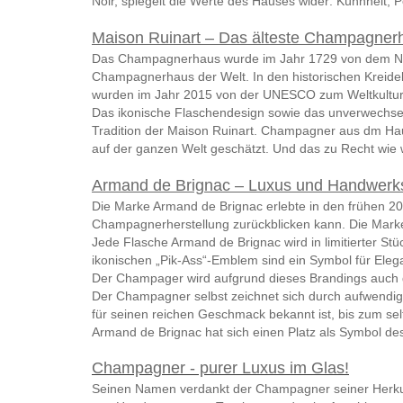
Noir, spiegelt die Werte des Hauses wider: Kühnheit, P
Maison Ruinart – Das älteste Champagnerh
Das Champagnerhaus wurde im Jahr 1729 von dem Neffe
Champagnerhaus der Welt. In den historischen Kreidek
wurden im Jahr 2015 von der UNESCO zum Weltkulturer
Das ikonische Flaschendesign sowie das unverwechselba
Tradition der Maison Ruinart. Champagner aus dm Haus
auf der ganzen Welt geschätzt. Und das zu Recht wie w
Armand de Brignac – Luxus und Handwerk
Die Marke Armand de Brignac erlebte in den frühen 20
Champagnerherstellung zurückblicken kann. Die Marke
Jede Flasche Armand de Brignac wird in limitierter St
ikonischen „Pik-Ass“-Emblem sind ein Symbol für Eleg
Der Champager wird aufgrund dieses Brandings auch
Der Champagner selbst zeichnet sich durch aufwendig
für seinen reichen Geschmack bekannt ist, bis zum se
Armand de Brignac hat sich einen Platz als Symbol de
Champagner - purer Luxus im Glas!
Seinen Namen verdankt der Champagner seiner Herkun