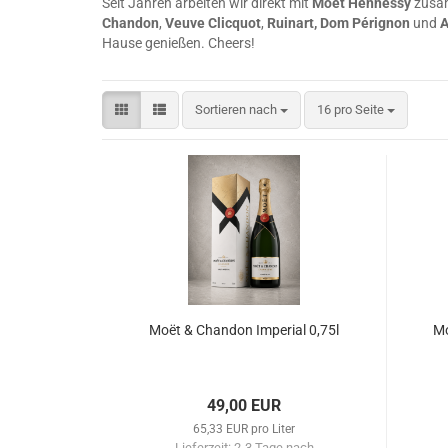
Seit Jahren arbeiten wir direkt mit
Moët Hennessy
zusam
Chandon
,
Veuve Clicquot
,
Ruinart, Dom Pérignon
und
A
Hause genießen. Cheers!
Sortieren nach
pro Seite
Sortieren nach
16 pro Seite
Moët & Chandon Imperial 0,75l
Mo
49,00 EUR
65,33 EUR pro Liter
Lieferzeit:
2-3 Tage nach