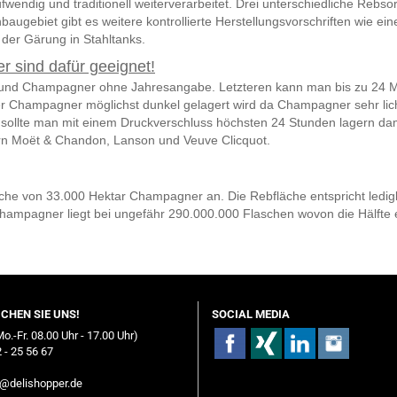
ndig und traditionell weiterverarbeitet. Drei unterschiedliche Rebsor
gebiet gibt es weitere kontrollierte Herstellungsvorschriften wie ein
der Gärung in Stahltanks.
 sind dafür geeignet!
nd Champagner ohne Jahresangabe. Letzteren kann man bis zu 24 M
der Champagner möglichst dunkel gelagert wird da Champagner sehr lich
llte man mit einem Druckverschluss höchsten 24 Stunden lagern damit 
rn
Moët & Chandon, Lanson und Veuve Clicquot.
che von 33.000 Hektar Champagner an. Die Rebfläche entspricht ledig
hampagner liegt bei ungefähr 290.000.000 Flaschen wovon die Hälfte 
ICHEN SIE UNS!
SOCIAL MEDIA
Mo.-Fr. 08.00 Uhr - 17.00 Uhr)
 - 25 56 67
o@delishopper.de