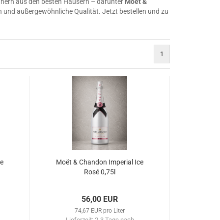
ern aus den besten Häusern – darunter
Moët &
ion und außergewöhnliche Qualität. Jetzt bestellen und zu
1
ce
Moët & Chandon Imperial Ice
Rosé 0,75l
56,00 EUR
74,67 EUR pro Liter
Lieferzeit:
2-3 Tage nach