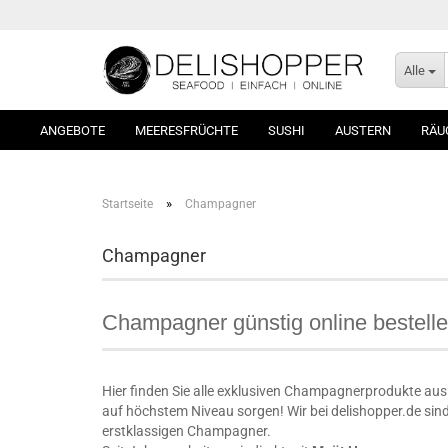
Alle
ANGEBOTE
MEERESFRÜCHTE
SUSHI
AUSTERN
RÄU
»
Startseite
Champagner
Champagner
Champagner günstig online bestell
Hier finden Sie alle exklusiven Champagnerprodukte au
auf höchstem Niveau sorgen! Wir bei delishopper.de sin
erstklassigen Champagner.