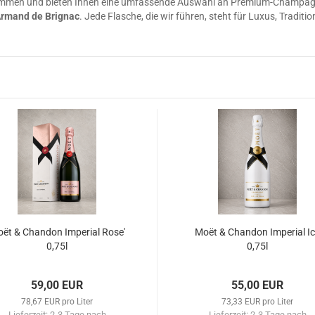
men und bieten Ihnen eine umfassende Auswahl an Premium-Champagn
rmand de Brignac
. Jede Flasche, die wir führen, steht für Luxus, Tradit
ët & Chandon Imperial Rose'
Moët & Chandon Imperial I
0,75l
0,75l
59,00 EUR
55,00 EUR
78,67 EUR pro Liter
73,33 EUR pro Liter
Lieferzeit:
2-3 Tage nach
Lieferzeit:
2-3 Tage nach