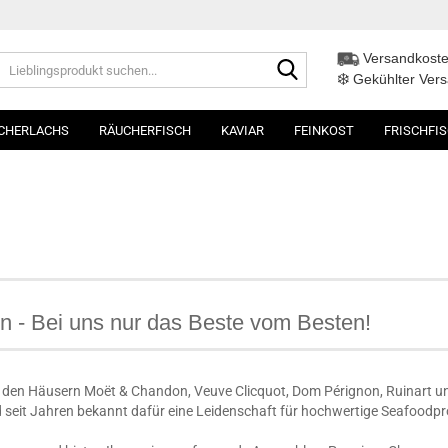
Versandkoste
Lieblingsprodukt
❄️
suchen...
Gekühlter Ver
CHERLACHS
RÄUCHERFISCH
KAVIAR
FEINKOST
FRISCHFI
en
- Bei uns nur das Beste vom Besten!
s den Häusern Moët & Chandon, Veuve Clicquot, Dom Pérignon, Ruinart 
d seit Jahren bekannt dafür eine Leidenschaft für hochwertige Seafoodpr