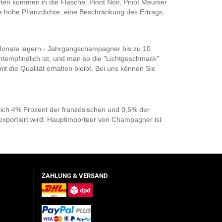
ten kommen in die Flasche. Pinot Noir, Pinot Meunier
e hohe Pflanzdichte, eine Beschränkung des Ertrags,
onate lagern - Jahrgangschampagner bis zu 10
tempfindlich ist, und man so die "Lichtgeschmack"
die Qualität erhalten bleibt. Bei uns können Sie
lich 4% Prozent der französischen und 0,5% der
exportiert wird. Hauptimporteur von Champagner ist
ZAHLUNG & VERSAND