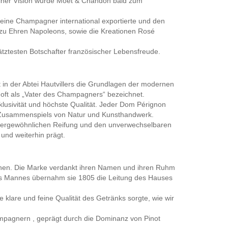
einer Vision wurde Moët & Chandon bald zum
 seine Champagner international exportierte und den
 zu Ehren Napoleons, sowie die Kreationen Rosé
tztesten Botschafter französischer Lebensfreude.
n der Abtei Hautvillers die Grundlagen der modernen
 oft als „Vater des Champagners“ bezeichnet.
klusivität und höchste Qualität. Jeder Dom Pérignon
n Zusammenspiels von Natur und Kunsthandwerk.
 außergewöhnlichen Reifung und den unverwechselbaren
und weiterhin prägt.
onen. Die Marke verdankt ihren Namen und ihren Ruhm
res Mannes übernahm sie 1805 die Leitung des Hauses
klare und feine Qualität des Getränks sorgte, wie wir
ampagnern , geprägt durch die Dominanz von Pinot