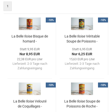
1
-10%
-10%
La Belle Iloise Bisque de
La Belle Iloise Véritable
homard -
Soupe de Poissons -
Hummersuppe
Fischsuppe
Statt 9,95 EUR
Statt 6,95 EUR
Nur 8,95 EUR
Nur 6,25 EUR
22,38 EUR pro Liter
15,63 EUR pro Liter
Lieferzeit:
2-3 Tage nach
Lieferzeit:
2-3 Tage nach
Zahlungseingang
Zahlungseingang
-10%
-10%
La Belle Iloise Velouté
La Belle Iloise Soupe de
de Coquillages -
Poissons de Roche -
Muschelsuppe
Fischsuppe