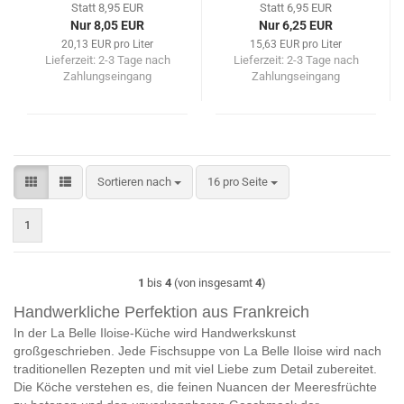
Statt 8,95 EUR
Statt 6,95 EUR
Nur 8,05 EUR
Nur 6,25 EUR
20,13 EUR pro Liter
15,63 EUR pro Liter
Lieferzeit:
2-3 Tage nach
Lieferzeit:
2-3 Tage nach
Zahlungseingang
Zahlungseingang
Sortieren nach
pro Seite
Sortieren nach
16 pro Seite
1
1
bis
4
(von insgesamt
4
)
Handwerkliche Perfektion aus Frankreich
In der La Belle Iloise-Küche wird Handwerkskunst
großgeschrieben. Jede Fischsuppe von La Belle Iloise wird nach
traditionellen Rezepten und mit viel Liebe zum Detail zubereitet.
Die Köche verstehen es, die feinen Nuancen der Meeresfrüchte