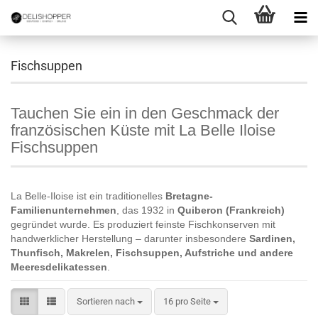
Fischsuppen
Tauchen Sie ein in den Geschmack der
französischen Küste mit La Belle Iloise
Fischsuppen
La Belle-Iloise ist ein traditionelles
Bretagne-
Familienunternehmen
, das 1932 in
Quiberon (Frankreich)
gegründet wurde. Es produziert feinste Fischkonserven mit
handwerklicher Herstellung – darunter insbesondere
Sardinen,
Thunfisch, Makrelen, Fischsuppen, Aufstriche und andere
Meeresdelikatessen
.
Sortieren nach
pro Seite
Sortieren nach
16 pro Seite