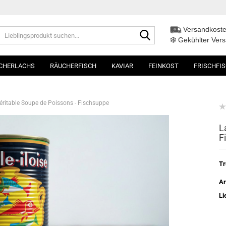
Versandkoste
Lieblingsprodukt
❄️
suchen...
Gekühlter Ver
CHERLACHS
RÄUCHERFISCH
KAVIAR
FEINKOST
FRISCHFI
 Véritable Soupe de Poissons - Fischsuppe
L
F
Tr
Ar
Li