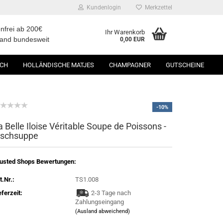
Kundenlogin
Merkzettel
nfrei ab 200€
Ihr Warenkorb
sand bundesweit
0,00 EUR
SCH
HOLLÄNDISCHE MATJES
CHAMPAGNER
GUTSCHEINE
-10%
a Belle Iloise Véritable Soupe de Poissons -
ischsuppe
usted Shops Bewertungen:
t.Nr.:
TS1.008
eferzeit:
2-3 Tage nach
Zahlungseingang
(Ausland abweichend)