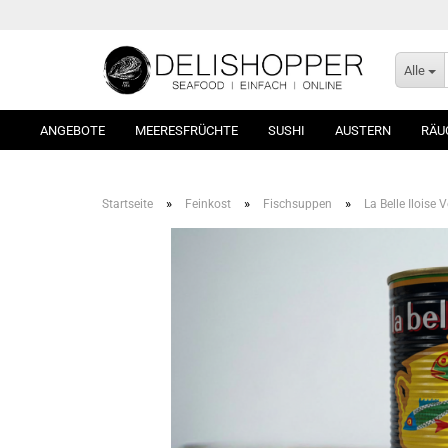
Alle
ANGEBOTE
MEERESFRÜCHTE
SUSHI
AUSTERN
RÄU
»
»
»
Startseite
Feinkost
Fischsuppen
La Belle Iloise