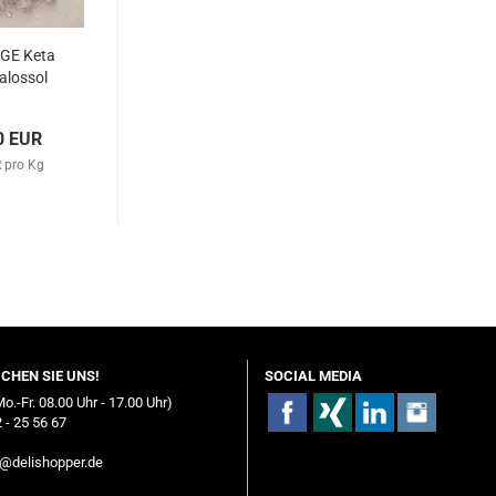
IGE Keta
alossol
0 EUR
 pro Kg
ICHEN SIE UNS!
SOCIAL MEDIA
Mo.-Fr. 08.00 Uhr - 17.00 Uhr)
 - 25 56 67
o@delishopper.de