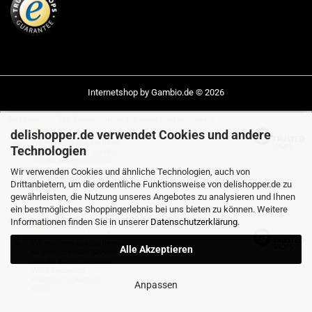
Internetshop
by Gambio.de © 2026
Ausgewählte Top-Bewertungen für www.delishopper.de
04.08.26
delishopper.de verwendet Cookies und andere
▼
Wir möchten uns bei Ihnen
Technologien
für den schnellen Service
und die ausgezeichnete
Ware bedanken.
Wir verwenden Cookies und ähnliche Technologien, auch von
Französche Austern
Drittanbietern, um die ordentliche Funktionsweise von delishopper.de zu
einfac…
gewährleisten, die Nutzung unseres Angebotes zu analysieren und Ihnen
2839 Bewertungen
ein bestmögliches Shoppingerlebnis bei uns bieten zu können. Weitere
02.08.26
▼
Ausgewählte Top-Bewertungen für www.delishopper.de
Informationen finden Sie in unserer
Datenschutzerklärung
.
04.08.26
▼
Wir möchten uns bei Ihnen
Alle Akzeptieren
für den schnellen Service
und die ausgezeichnete
Ware bedanken.
Französche Austern
Anpassen
einfac…
01.08.26
▼
2839 Bewertungen
02.08.26
▼