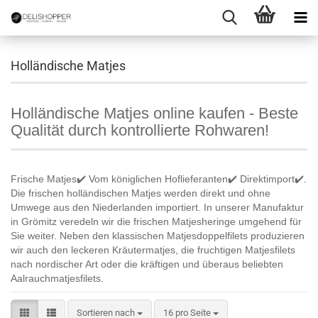
Holländische Matjes
Holländische Matjes online kaufen - Beste
Qualität durch kontrollierte Rohwaren!
Frische Matjes✔️ Vom königlichen Hoflieferanten✔️ Direktimport✔️
.
Die frischen holländischen Matjes werden direkt und ohne
Umwege aus den Niederlanden importiert. In unserer Manufaktur
in Grömitz veredeln wir die frischen Matjesheringe umgehend für
Sie weiter. Neben den klassischen Matjesdoppelfilets produzieren
wir auch den leckeren Kräutermatjes, die fruchtigen Matjesfilets
nach nordischer Art oder die kräftigen und überaus beliebten
Aalrauchmatjesfilets.
Sortieren nach
pro Seite
Sortieren nach
16 pro Seite