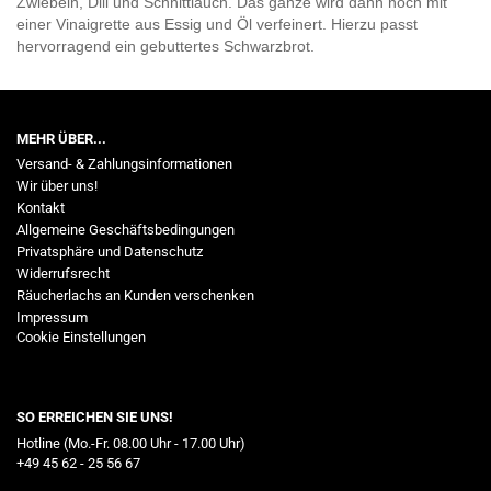
Zwiebeln, Dill und Schnittlauch. Das ganze wird dann noch mit
einer Vinaigrette aus Essig und Öl verfeinert. Hierzu passt
hervorragend ein gebuttertes Schwarzbrot.
MEHR ÜBER...
Versand- & Zahlungsinformationen
Wir über uns!
Kontakt
Allgemeine Geschäftsbedingungen
Privatsphäre und Datenschutz
Widerrufsrecht
Räucherlachs an Kunden verschenken
Impressum
Cookie Einstellungen
SO ERREICHEN SIE UNS!
Hotline (Mo.-Fr. 08.00 Uhr - 17.00 Uhr)
+49 45 62 - 25 56 67