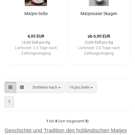
Matjes-Soße
Matjessalat Skagen
4,95 EUR
ab 6,90 EUR
16,50 EUR pro Kg
23,00 EUR pro Kg
Lieferzeit:
2-3 Tage nach
Lieferzeit:
2-3 Tage nach
Zahlungseingang
Zahlungseingang
Sortieren nach
pro Seite
Sortieren nach
16 pro Seite
1
1
bis
8
(von insgesamt
8
)
Geschichte und Tradition des holländischen Matjes