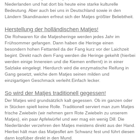
Niederlanden und hat dort bis heute eine starke kulturelle
Bedeutung. Aber auch bei uns in Deutschland sowie in den
Ländern Skandinavien erfreut sich der Matjes größter Beliebtheit.
Herstellung der holländischen Matjes!
Die Rohwaren für die Matjesheringe werden jedes Jahr im
Frühsommer gefangen. Dann haben die Heringe einen
besondern hohen Fettanteil da der Fang kurz vor der Laichzeit
begint. Direkt nach dem Fang werden die Heringe gekehlt (hierbei
werden einige Innereien und die Kiemen entfernt) in in einer
Salzlake eingelegt. Hierdurch wird die enzymatische Reifung in
Gang gesetzt, welche dem Matjes seinen milden und
einzigartigen Geschmack verleiht.Einfach lecker.
So wird der Matjes traditionell gegessen!
Der Matjes wird grundsätzlich kalt gegessen. Ob im ganzen oder
in Stücken spielt keine Rolle. Traditionell serviert man zum Matjes
frische Zwiebeln (wir nehmen gern Rote Zwiebeln zu unserem
Matjes), ein paar Apfelwürfel und wer mag ein wenig Dill. Die
Niederländer verzehren den Matjes meistens direkt aus der Hand.
Hierbei hält man das Matjesflet am Schwanz fest und führt diesen
dann kopfüber direkt in den Mund.