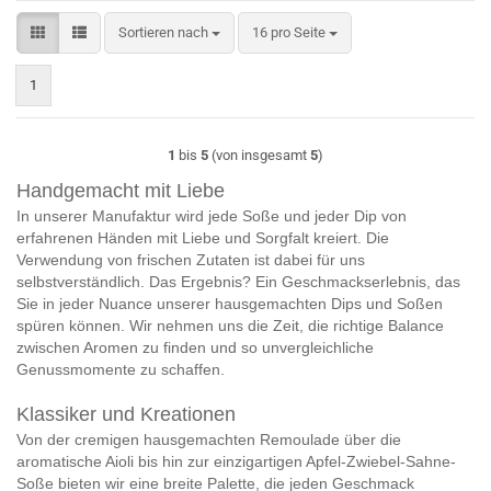
Sortieren nach
pro Seite
Sortieren nach
16 pro Seite
1
1
bis
5
(von insgesamt
5
)
Handgemacht mit Liebe
In unserer Manufaktur wird jede Soße und jeder Dip von
erfahrenen Händen mit Liebe und Sorgfalt kreiert. Die
Verwendung von frischen Zutaten ist dabei für uns
selbstverständlich. Das Ergebnis? Ein Geschmackserlebnis, das
Sie in jeder Nuance unserer hausgemachten Dips und Soßen
spüren können. Wir nehmen uns die Zeit, die richtige Balance
zwischen Aromen zu finden und so unvergleichliche
Genussmomente zu schaffen.
Klassiker und Kreationen
Von der cremigen hausgemachten Remoulade über die
aromatische Aioli bis hin zur einzigartigen Apfel-Zwiebel-Sahne-
Soße bieten wir eine breite Palette, die jeden Geschmack