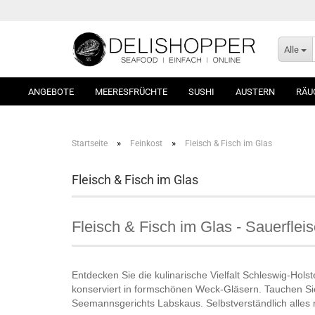
Alle
ANGEBOTE
MEERESFRÜCHTE
SUSHI
AUSTERN
RÄU
»
»
Startseite
Feinkost
Fleisch & Fisch im Glas
Fleisch & Fisch im Glas
Fleisch & Fisch im Glas - Sauerfle
Entdecken Sie die kulinarische Vielfalt Schleswig-Hol
konserviert in formschönen Weck-Gläsern. Tauchen Sie e
Seemannsgerichts Labskaus. Selbstverständlich alles n