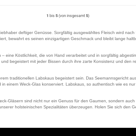
1
bis
5
(von insgesamt
5
)
 Liebhaber deftiger Genüsse. Sorgfältig ausgewähltes Fleisch wird nach 
ert, bewahrt es seinen einzigartigen Geschmack und bleibt lange haltb
 – eine Köstlichkeit, die von Hand verarbeitet und in sorgfältig abges
und begeistert mit jeder Bissen durch ihre zarte Konsistenz und den 
m traditionellen Labskaus begeistert sein. Das Seemannsgericht aus 
d in einem Weck-Glas konserviert. Labskaus, so authentisch wie es nur 
eck-Gläsern sind nicht nur ein Genuss für den Gaumen, sondern auch ei
unserer holsteinischen Spezialitäten überzeugen. Holen Sie sich den