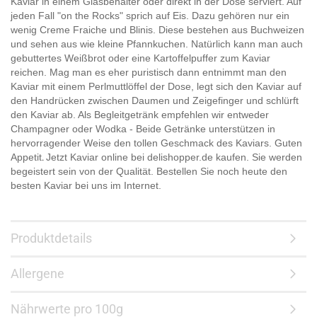
Kaviar in einem Glasbehälter oder direkt in der Dose serviert. Auf
jeden Fall "on the Rocks" sprich auf Eis. Dazu gehören nur ein
wenig Creme Fraiche und Blinis. Diese bestehen aus Buchweizen
und sehen aus wie kleine Pfannkuchen. Natürlich kann man auch
gebuttertes Weißbrot oder eine Kartoffelpuffer zum Kaviar
reichen. Mag man es eher puristisch dann entnimmt man den
Kaviar mit einem Perlmuttlöffel der Dose, legt sich den Kaviar auf
den Handrücken zwischen Daumen und Zeigefinger und schlürft
den Kaviar ab. Als Begleitgetränk empfehlen wir entweder
Champagner oder Wodka - Beide Getränke unterstützen in
hervorragender Weise den tollen Geschmack des Kaviars. Guten
Appetit
Jetzt Kaviar online bei delishopper.de kaufen. Sie werden
.
begeistert sein von der Qualität. Bestellen Sie noch heute den
besten Kaviar bei uns im Internet.
Produktdetails
Allergene
Nährwerte pro 100g