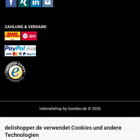
ZAHLUNG & VERSAND
Internetshop
by Gambio.de © 2026
Ausgewählte Top-Bewertungen für www.delishopper.de
04.08.26
delishopper.de verwendet Cookies und andere
▼
Wir möchten uns bei Ihnen
Technologien
für den schnellen Service
und die ausgezeichnete