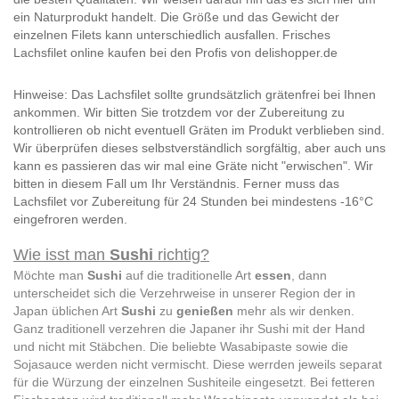
ein Naturprodukt handelt. Die Größe und das Gewicht der
einzelnen Filets kann unterschiedlich ausfallen. Frisches
Lachsfilet online kaufen bei den Profis von delishopper.de
Hinweise: Das Lachsfilet sollte grundsätzlich grätenfrei bei Ihnen
ankommen. Wir bitten Sie trotzdem vor der Zubereitung zu
kontrollieren ob nicht eventuell Gräten im Produkt verblieben sind.
Wir überprüfen dieses selbstverständlich sorgfältig, aber auch uns
kann es passieren das wir mal eine Gräte nicht "erwischen". Wir
bitten in diesem Fall um Ihr Verständnis. Ferner muss das
Lachsfilet vor Zubereitung für 24 Stunden bei mindestens -16°C
eingefroren werden.
Wie isst man
Sushi
richtig?
Möchte man
Sushi
auf die traditionelle Art
essen
, dann
unterscheidet sich die Verzehrweise in unserer Region der in
Japan üblichen Art
Sushi
zu
genießen
mehr als wir denken.
Ganz traditionell verzehren die Japaner ihr Sushi mit der Hand
und nicht mit Stäbchen. Die beliebte Wasabipaste sowie die
Sojasauce werden nicht vermischt. Diese werrden jeweils separat
für die Würzung der einzelnen Sushiteile eingesetzt. Bei fetteren