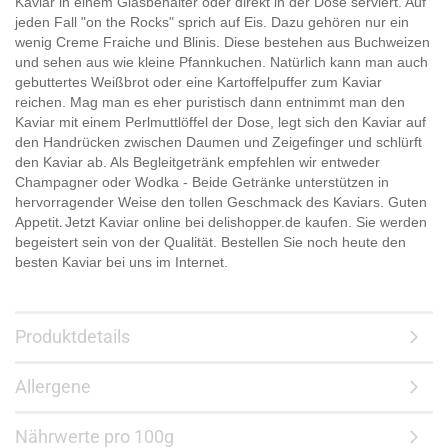
Kaviar in einem Glasbehälter oder direkt in der Dose serviert. Auf
jeden Fall "on the Rocks" sprich auf Eis. Dazu gehören nur ein
wenig Creme Fraiche und Blinis. Diese bestehen aus Buchweizen
und sehen aus wie kleine Pfannkuchen. Natürlich kann man auch
gebuttertes Weißbrot oder eine Kartoffelpuffer zum Kaviar
reichen. Mag man es eher puristisch dann entnimmt man den
Kaviar mit einem Perlmuttlöffel der Dose, legt sich den Kaviar auf
den Handrücken zwischen Daumen und Zeigefinger und schlürft
den Kaviar ab. Als Begleitgetränk empfehlen wir entweder
Champagner oder Wodka - Beide Getränke unterstützen in
hervorragender Weise den tollen Geschmack des Kaviars. Guten
Appetit
Jetzt Kaviar online bei delishopper.de kaufen. Sie werden
.
begeistert sein von der Qualität. Bestellen Sie noch heute den
besten Kaviar bei uns im Internet.
Produktdetails
Allergene
Nährwerte pro 100g