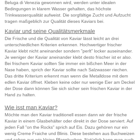
Beluga di Venezia gewonnen wird, werden unter idealen
Bedingungen in klarem Wasser gehalten, das höchste
Trinkwasserqualität aufweist. Die sorgfältige Zucht und Aufzucht
tragen maßgeblich zur Qualität dieses Kaviars bei.
Kaviar und seine Qualitätsmerkmale
Die Frische und die Qualität von Kaviar lässt leicht an drei
unterschiedlichen Kriterien erkennen. Hochwertiger frischer
Kaviar klebt nicht aneinander sondern "perlt" locker auseinander.
Je weniger der Kaviar aneinander klebt desto frischer ist er also.
Bei frischem Kaviar sollten Sie immer ein bißchen Meer in der
Nase haben, sprich der Kaviar sollte nach Salzwasser riechen.
Das dritte Kriterium erkennt man wenn die Metalldose mit dem
edlen Kaviar öffnet. Kleben keine oder nur wenige Eier am Deckel
der Dose dann können Sie sich sicher sein frischen Kaviar in der
Hand zu halten.
Wie isst man Kaviar?
Möchte man den Kaviar traditionell essen dann wir der frische
Kaviar in einem Glasbehälter oder direkt in der Dose serviert. Auf
jeden Fall "on the Rocks" sprich auf Eis. Dazu gehören nur ein
wenig Creme Fraiche und Blinis. Diese bestehen aus Buchweizen
und sehen aus wie kleine Pfannkuchen. Natürlich kann man auch