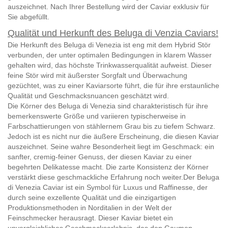
auszeichnet.
Nach Ihrer Bestellung wird der Caviar exklusiv für
Sie abgefüllt.
Qualität und Herkunft des Beluga di Venzia Caviars!
Die Herkunft des Beluga di Venezia ist eng mit dem Hybrid Stör
verbunden, der unter optimalen Bedingungen in klarem Wasser
gehalten wird, das höchste Trinkwasserqualität aufweist. Dieser
feine Stör wird mit äußerster Sorgfalt und Überwachung
gezüchtet, was zu einer Kaviarsorte führt, die für ihre erstaunliche
Qualität und Geschmacksnuancen geschätzt wird.
Die Körner des Beluga di Venezia sind charakteristisch für ihre
bemerkenswerte Größe und variieren typischerweise in
Farbschattierungen von stählernem Grau bis zu tiefem Schwarz.
Jedoch ist es nicht nur die äußere Erscheinung, die diesen Kaviar
auszeichnet. Seine wahre Besonderheit liegt im Geschmack: ein
sanfter, cremig-feiner Genuss, der diesen Kaviar zu einer
begehrten Delikatesse macht. Die zarte Konsistenz der Körner
verstärkt diese geschmackliche Erfahrung noch weiter.
Der Beluga
di Venezia Caviar ist ein Symbol für Luxus und Raffinesse, der
durch seine exzellente Qualität und die einzigartigen
Produktionsmethoden in Norditalien in der Welt der
Feinschmecker herausragt. Dieser Kaviar bietet ein
unvergleichliches Geschmackserlebnis, das den Gaumen