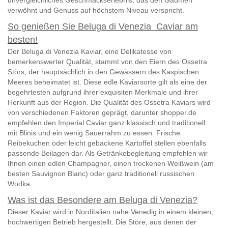
verwöhnt und Genuss auf höchstem Niveau verspricht.
So genießen Sie Beluga di Venezia Caviar am
besten!
Der Beluga di Venezia Kaviar, eine Delikatesse von
bemerkenswerter Qualität, stammt von den Eiern des Ossetra
Störs, der hauptsächlich in den Gewässern des Kaspischen
Meeres beheimatet ist. Diese edle Kaviarsorte gilt als eine der
begehrtesten aufgrund ihrer exquisiten Merkmale und ihrer
Herkunft aus der Region.
Die Qualität des Ossetra Kaviars wird
von verschiedenen Faktoren geprägt, darunter
shopper.de
empfehlen den Imperial Caviar ganz klassisch und traditionell
mit
Blinis
und ein wenig Sauerrahm zu essen. Frische
Reibekuchen oder leicht gebackene Kartoffel stellen ebenfalls
passende Beilagen dar. Als Getränkebegleitung empfehlen wir
Ihnen einen edlen Champagner, einen trockenen Weißwein (am
besten Sauvignon Blanc) oder ganz traditionell russischen
Wodka.
Was ist das Besondere am Beluga di Venezia?
Dieser Kaviar wird in Norditalien nahe Venedig in einem kleinen,
hochwertigen Betrieb hergestellt. Die Störe, aus denen der