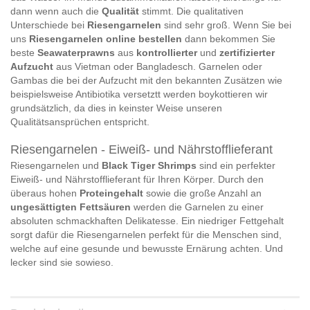
dann wenn auch die
Qualität
stimmt. Die qualitativen
Unterschiede bei
Riesengarnelen
sind sehr groß. Wenn Sie bei
uns
Riesengarnelen online bestellen
dann bekommen Sie
beste
Seawaterprawns
aus
kontrollierter
und
zertifizierter
Aufzucht
aus Vietman oder Bangladesch. Garnelen oder
Gambas die bei der Aufzucht mit den bekannten Zusätzen wie
beispielsweise Antibiotika versetztt werden boykottieren wir
grundsätzlich, da dies in keinster Weise unseren
Qualitätsansprüchen entspricht.
Riesengarnelen - Eiweiß- und Nährstofflieferant
Riesengarnelen und
Black Tiger Shrimps
sind ein perfekter
Eiweiß- und Nährstofflieferant für Ihren Körper. Durch den
überaus hohen
Proteingehalt
sowie die große Anzahl an
ungesättigten Fettsäuren
werden die Garnelen zu einer
absoluten schmackhaften Delikatesse. Ein niedriger Fettgehalt
sorgt dafür die Riesengarnelen perfekt für die Menschen sind,
welche auf eine gesunde und bewusste Ernärung achten. Und
lecker sind sie sowieso.