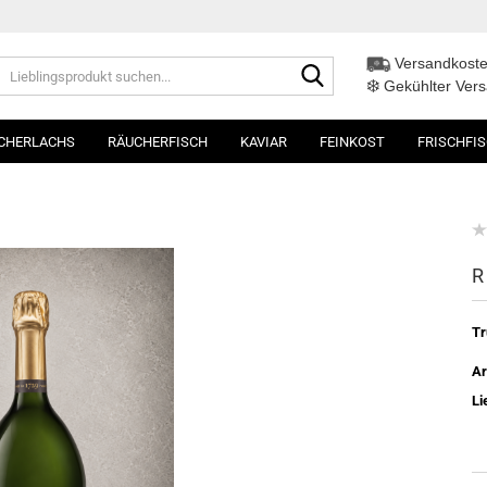
Versandkoste
Lieblingsprodukt
❄️
suchen...
Gekühlter Ver
CHERLACHS
RÄUCHERFISCH
KAVIAR
FEINKOST
FRISCHFI
R
Tr
Ar
Li