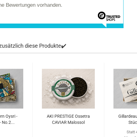
ine Bewertungen vorhanden.
usätzlich diese Produkte✔️
rn Oysri -
AKI PRESTIGE Ossetra
Gillardea
- No.2...
CAVIAR Malossol
Stüc
Statt