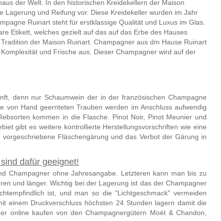
aus der Welt. In den historischen Kreidekellern der Maison
e Lagerung und Reifung vor. Diese Kreidekeller wurden im Jahr
agne Ruinart steht für erstklassige Qualität und Luxus im Glas.
e Etikett, welches gezielt auf das auf das Erbe des Hauses
lte Tradition der Maison Ruinart. Champagner aus dm Hause Ruinart
, Komplexität und Frische aus. Dieser Champagner wird auf der
nft, denn nur Schaumwein der in der französischen Champagne
Die von Hand geernteten Trauben werden im Anschluss aufwendig
he Rebsorten kommen in die Flasche. Pinot Noir, Pinot Meunier und
 gibt es weitere kontrollierte Herstellungsvorschriften wie eine
ne vorgeschriebene Fläschengärung und das Verbot der Gärung in
sind dafür geeignet!
nd Champagner ohne Jahresangabe. Letzteren kann man bis zu
en und länger. Wichtig bei der Lagerung ist das der Champagner
chtempfindlich ist, und man so die "Lichtgeschmack" vermeiden
it einem Druckverschluss höchsten 24 Stunden lagern damit die
gner online kaufen von den Champagnergütern
Moët & Chandon,