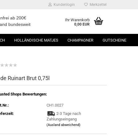
Kundenlogin
Merkzettel
nfrei ab 200€
Ihr Warenkorb
sand bundesweit
0,00 EUR
SCH
HOLLÄNDISCHE MATJES
CHAMPAGNER
GUTSCHEINE
 de Ruinart Brut 0,75l
usted Shops Bewertungen:
t.Nr.:
CH1.0027
eferzeit:
2-3 Tage nach
Zahlungseingang
(Ausland abweichend)