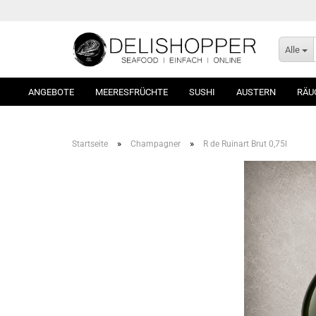
Alle
ANGEBOTE
MEERESFRÜCHTE
SUSHI
AUSTERN
RÄU
»
»
Startseite
Champagner
R de Ruinart Brut 0,75l