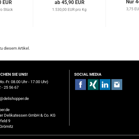
Nur 4
0 EUR
ab 45,90 EUR
3,75 EU
ro Stück
1.530,00 EUR pro Kg
u diesem Artikel.
ICHEN SIE UNS!
SOCIAL MEDIA
Mo.-Fr. 08.00 Uhr - 17.00 Uhr)
 - 25 56 67
o@delishopper.de
per.de
er Delikatessen GmbH & Co. KG
feld 9
Grömitz