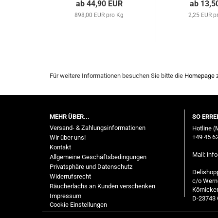
ab 44,90 EUR
ab 13,5
898,00 EUR pro Kg
2,25 EUR p
Für weitere Informationen besuchen Sie bitte die
Homepage
z
MEHR ÜBER...
SO ERRE
Versand- & Zahlungsinformationen
Hotline (
+49 45 62
Wir über uns!
Kontakt
Mail:
inf
Allgemeine Geschäftsbedingungen
Privatsphäre und Datenschutz
Delishop
Widerrufsrecht
c/o Wern
Räucherlachs an Kunden verschenken
Körnicker
Impressum
D-23743 
Cookie Einstellungen