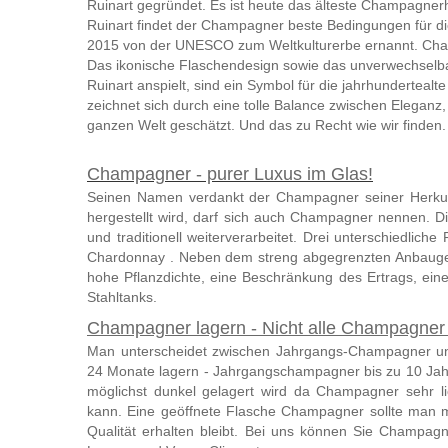
Ruinart gegründet. Es ist heute das älteste Champagnerh
Ruinart findet der Champagner beste Bedingungen für di
2015 von der UNESCO zum Weltkulturerbe ernannt. Champ
Das ikonische Flaschendesign sowie das unverwechselbar
Ruinart anspielt, sind ein Symbol für die jahrhundertea
zeichnet sich durch eine tolle Balance zwischen Eleganz
ganzen Welt geschätzt. Und das zu Recht wie wir finden.
Champagner - purer Luxus im Glas!
Seinen Namen verdankt der Champagner seiner Herku
hergestellt wird, darf sich auch Champagner nennen. 
und traditionell weiterverarbeitet. Drei unterschiedlic
Chardonnay . Neben dem streng abgegrenzten Anbaugebiet
hohe Pflanzdichte, eine Beschränkung des Ertrags, ei
Stahltanks.
Champagner lagern - Nicht alle Champagner 
Man unterscheidet zwischen Jahrgangs-Champagner u
24 Monate lagern - Jahrgangschampagner bis zu 10 Jahr
möglichst dunkel gelagert wird da Champagner sehr li
kann. Eine geöffnete Flasche Champagner sollte man m
Qualität erhalten bleibt. Bei uns können Sie Champa