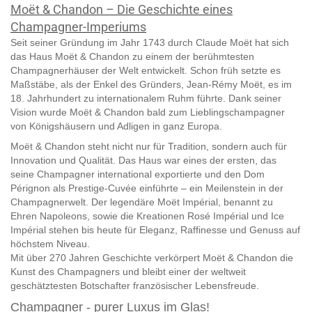
Moët & Chandon – Die Geschichte eines
Champagner-Imperiums
Seit seiner Gründung im Jahr 1743 durch Claude Moët hat sich
das Haus Moët & Chandon zu einem der berühmtesten
Champagnerhäuser der Welt entwickelt. Schon früh setzte es
Maßstäbe, als der Enkel des Gründers, Jean-Rémy Moët, es im
18. Jahrhundert zu internationalem Ruhm führte. Dank seiner
Vision wurde Moët & Chandon bald zum Lieblingschampagner
von Königshäusern und Adligen in ganz Europa.
Moët & Chandon steht nicht nur für Tradition, sondern auch für
Innovation und Qualität. Das Haus war eines der ersten, das
seine Champagner international exportierte und den Dom
Pérignon als Prestige-Cuvée einführte – ein Meilenstein in der
Champagnerwelt. Der legendäre Moët Impérial, benannt zu
Ehren Napoleons, sowie die Kreationen Rosé Impérial und Ice
Impérial stehen bis heute für Eleganz, Raffinesse und Genuss auf
höchstem Niveau.
Mit über 270 Jahren Geschichte verkörpert Moët & Chandon die
Kunst des Champagners und bleibt einer der weltweit
geschätztesten Botschafter französischer Lebensfreude.
Champagner - purer Luxus im Glas!