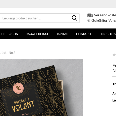
Versandkoste
Lieblingsprodukt
❄️
suchen...
Gekühlter Ver
CHERLACHS
RÄUCHERFISCH
KAVIAR
FEINKOST
FRISCHFI
Stück - No.3
F
N
Tr
Ar
Li