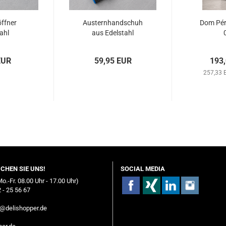
ffner
Austernhandschuh
Dom Pér
ahl
aus Edelstahl
EUR
59,95 EUR
193
257,33 E
ICHEN SIE UNS!
SOCIAL MEDIA
Mo.-Fr. 08.00 Uhr - 17.00 Uhr)
 - 25 56 67
o@delishopper.de