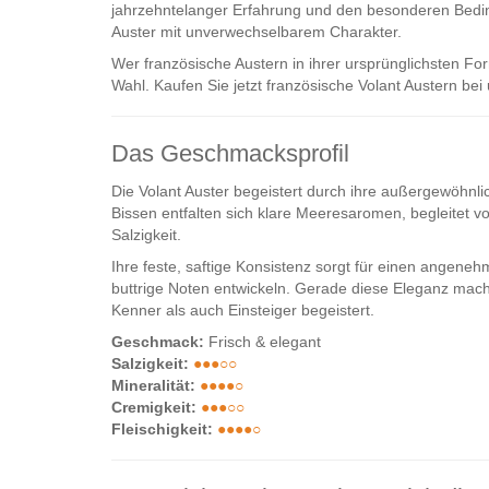
jahrzehntelanger Erfahrung und den besonderen Bedi
Auster mit unverwechselbarem Charakter.
Wer französische Austern in ihrer ursprünglichsten Fo
Wahl. Kaufen Sie jetzt französische Volant Austern be
Das Geschmacksprofil
Die Volant Auster begeistert durch ihre außergewöhnli
Bissen entfalten sich klare Meeresaromen, begleitet 
Salzigkeit.
Ihre feste, saftige Konsistenz sorgt für einen angene
buttrige Noten entwickeln. Gerade diese Eleganz macht
Kenner als auch Einsteiger begeistert.
Geschmack:
Frisch & elegant
Salzigkeit:
●●●○○
Mineralität:
●●●●○
Cremigkeit:
●●●○○
Fleischigkeit:
●●●●○