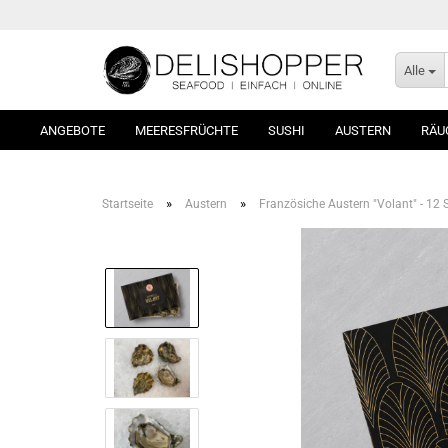
Alle
ANGEBOTE
MEERESFRÜCHTE
SUSHI
AUSTERN
RÄU
»
»
Startseite
Austern
Französiche Austern "Volant" - 12 