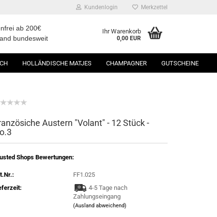
Kundenlogin
Merkzettel
nfrei ab 200€
Ihr Warenkorb
sand bundesweit
0,00 EUR
SCH
HOLLÄNDISCHE MATJES
CHAMPAGNER
GUTSCHEINE
ranzösiche Austern "Volant" - 12 Stück -
o.3
usted Shops Bewertungen:
t.Nr.:
FF1.025
eferzeit:
4-5 Tage nach
Zahlungseingang
(Ausland abweichend)