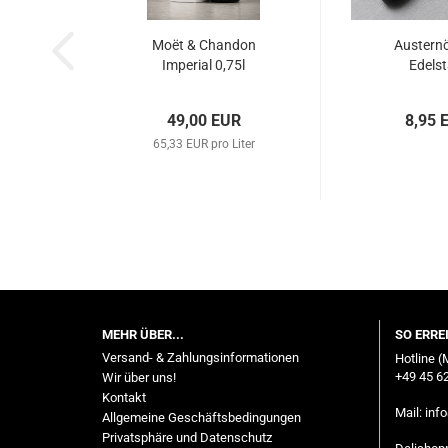
Moët & Chandon
Austernö
Imperial 0,75l
Edelst
49,00 EUR
8,95 
65,33 EUR pro Liter
MEHR ÜBER...
SO ERRE
Versand- & Zahlungsinformationen
Hotline (
+49 45 62
Wir über uns!
Kontakt
Mail:
inf
Allgemeine Geschäftsbedingungen
Privatsphäre und Datenschutz